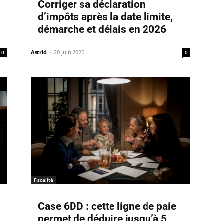
Corriger sa déclaration
d’impôts après la date limite,
démarche et délais en 2026
Astrid
-
20 juin 2026
0
0
Fiscalité
Case 6DD : cette ligne de paie
permet de déduire jusqu’à 5